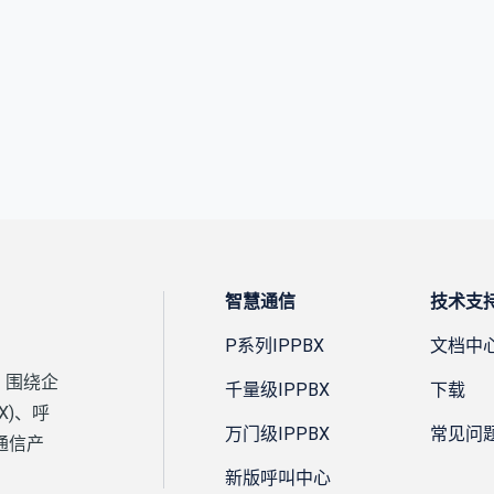
智慧通信
技术支
P系列IPPBX
文档中
，围绕企
千量级IPPBX
下载
X)、呼
万门级IPPBX
常见问
通信产
新版呼叫中心