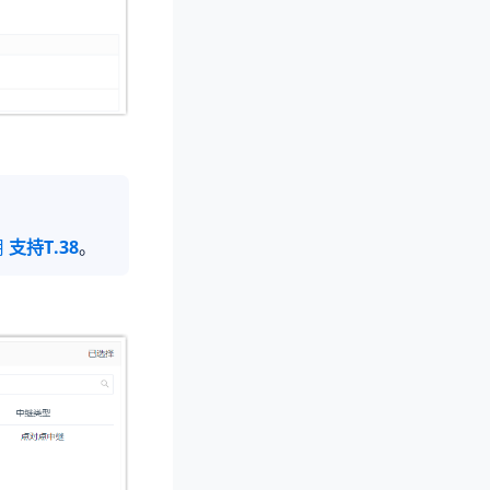
用
支持T.38
。