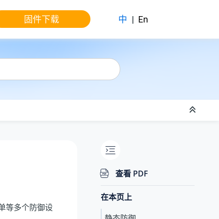
固件下载
中
|
En
查看 PDF
在本页上
单等
多个防御设
静态防御