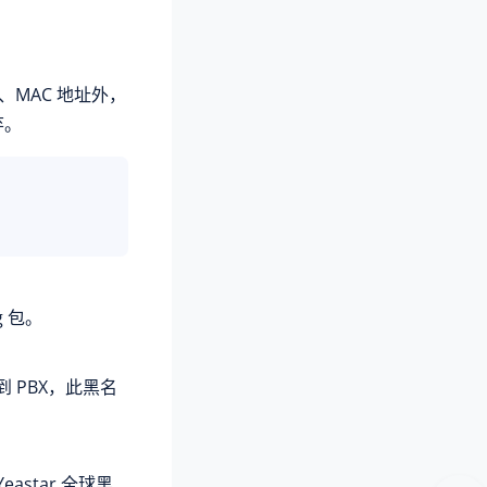
、MAC 地址外，
弃。
g 包。
到 PBX，此黑名
Yeastar
全球黑