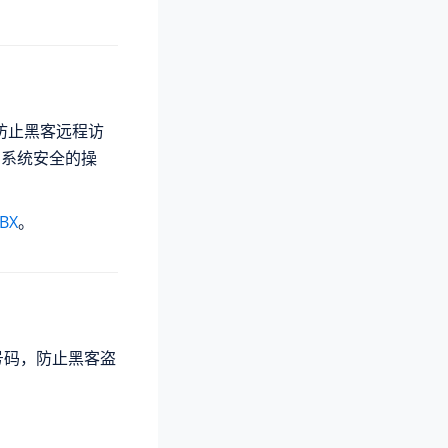
防止黑客远程访
害系统安全的操
BX
。
号码，防止黑客盗