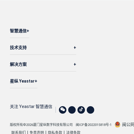
智慧通信
技术支持
解决方案
星纵 Yeastar
关注 Yeastar 智慧通信
闽公网安
版权所有©2026厦门星纵数字科技有限公司
闽ICP备2022015818号-1
|
|
|
联系我们
免责声明
隐私条款
法律条款