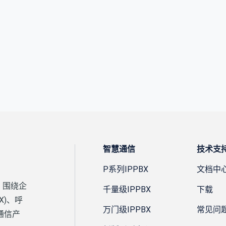
智慧通信
技术支
P系列IPPBX
文档中
，围绕企
千量级IPPBX
下载
X)、呼
万门级IPPBX
常见问
通信产