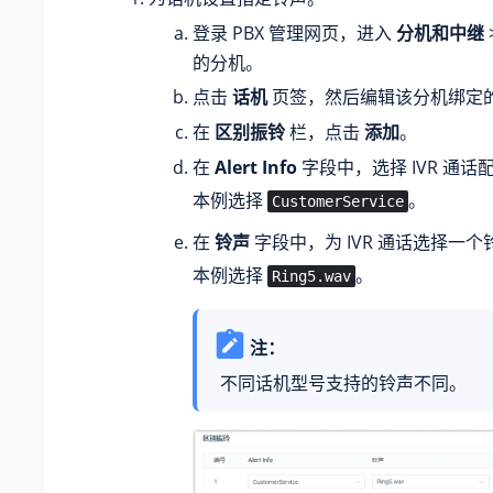
登录 PBX 管理网页，进入
分机和中继
的分机。
点击
话机
页签，然后编辑该分机绑定
在
区别振铃
栏，点击
添加
。
在
Alert Info
字段中，选择 IVR 通话配置
本例选择
。
CustomerService
在
铃声
字段中，为 IVR 通话选择一个
本例选择
。
Ring5.wav
注：
不同话机型号支持的铃声不同。