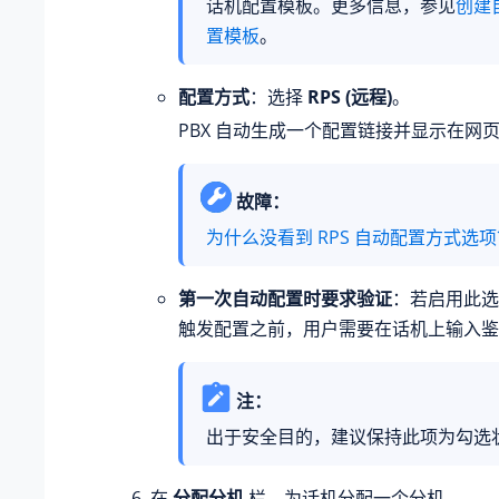
话机配置模板。更多信息，参见
创建
置模板
。
配置方式
：选择
RPS (远程)
。
PBX 自动生成一个配置链接并显示在网
故障：
为什么没看到 RPS 自动配置方式选项
第一次自动配置时要求验证
：若启用此选
触发配置之前，用户需要在话机上输入鉴
注：
出于安全目的，建议保持此项为勾选
在
分配分机
栏，为话机分配一个分机。