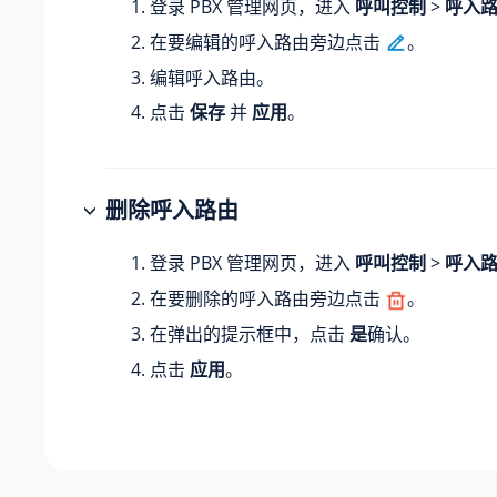
登录 PBX 管理网页，进入
呼叫控制
>
呼入
在要编辑的呼入路由旁边点击
。
编辑呼入路由。
点击
保存
并
应用
。
删除呼入路由
登录 PBX 管理网页，进入
呼叫控制
>
呼入
在要删除的呼入路由旁边点击
。
在弹出的提示框中，点击
是
确认。
点击
应用
。