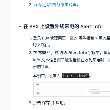
为话机指定外线来电铃声
。
在 PBX 上设置外线来电的 Alert info
登录 PBX 管理网页，进入
呼叫控制
>
呼入
呼入路由。
在
常规
栏，在
呼入 Alert Info
字段中，填写 
info 文本信息用于触发话机在收到来电时
应的铃声。
本例中，设置为
。
international
点击
保存
并
应用
。