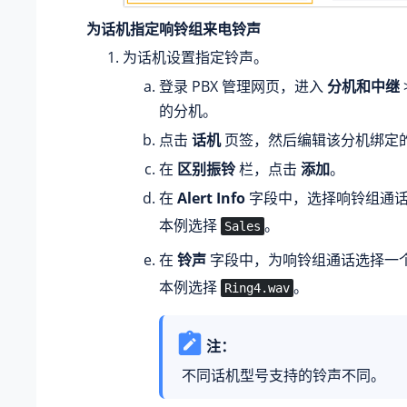
为话机指定响铃组来电铃声
为话机设置指定铃声。
登录 PBX 管理网页，进入
分机和中继
的分机。
点击
话机
页签，然后编辑该分机绑定
在
区别振铃
栏，点击
添加
。
在
Alert Info
字段中，选择响铃组通话配
本例选择
。
Sales
在
铃声
字段中，为响铃组通话选择一
本例选择
。
Ring4.wav
注：
不同话机型号支持的铃声不同。