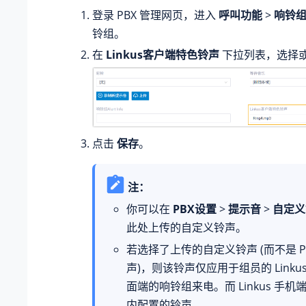
登录 PBX 管理网页，进入
呼叫功能
>
响铃
铃组。
在
Linkus客户端特色铃声
下拉列表，选择
点击
保存
。
注：
你可以在
PBX设置
>
提示音
>
自定义
此处上传的自定义铃声。
若选择了上传的自定义铃声 (而不是 P
声)，则该铃声仅应用于组员的 Linku
面端的响铃组来电。而 Linkus 手
内配置的铃声。