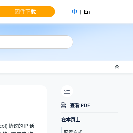
固件下载
中
|
En
查看 PDF
在本页上
col) 协议的 IP 话
配置方式