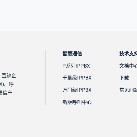
智慧通信
技术支
P系列IPPBX
文档中
，围绕企
千量级IPPBX
下载
X)、呼
万门级IPPBX
常见问
通信产
新版呼叫中心