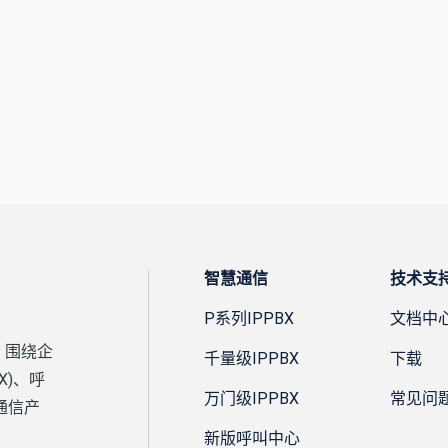
智慧通信
技术支
P系列IPPBX
文档中
，围绕企
千量级IPPBX
下载
X)、呼
万门级IPPBX
常见问
通信产
新版呼叫中心