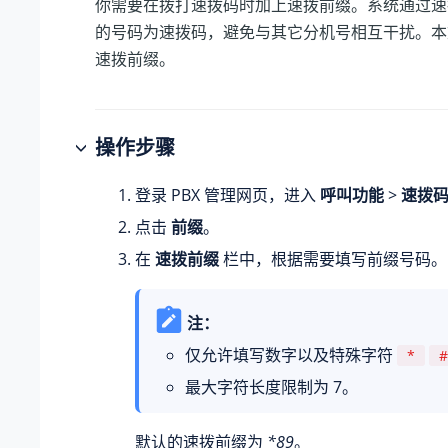
你需要在拨打速拨码时加上速拨前缀。系统通过速
的号码为速拨码，避免与其它分机号相互干扰。本
速拨前缀。
操作步骤
登录 PBX 管理网页，进入
呼叫功能
>
速拨
点击
前缀
。
在
速拨前缀
栏中，根据需要填写前缀号码。
注：
仅允许填写数字以及特殊字符
*
#
最大字符长度限制为 7。
默认的速拨前缀为
*89
。