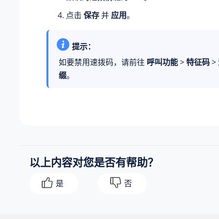
点击
保存
并
应用
。
提示：
如要禁用速拨码，请前往
呼叫功能
>
特征码
>
缀
。
以上内容对您是否有帮助？
是
否