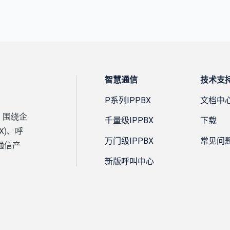
智慧通信
技术支
P系列IPPBX
文档中
，围绕企
千量级IPPBX
下载
X)、呼
万门级IPPBX
常见问
通信产
新版呼叫中心