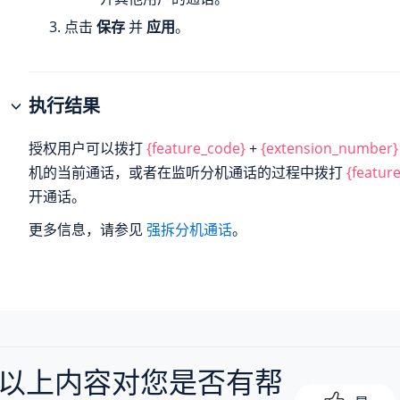
点击
保存
并
应用
。
执行结果
授权用户可以拨打
{feature_code}
+
{extension_number}
机的当前通话，或者在监听分机通话的过程中拨打
{featur
开通话。
更多信息，请参见
强拆分机通话
。
以上内容对您是否有帮