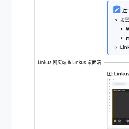
注
如
W
m
Li
Linkus 网页端 & Linkus 桌面端
图
Link