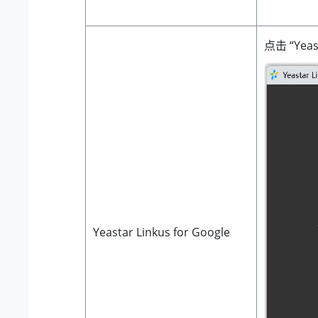
点击 “
Yea
Yeastar
Linkus for Google