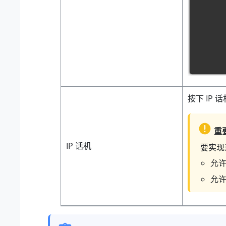
按下 IP 
重
IP 话机
要实现
允许
允许