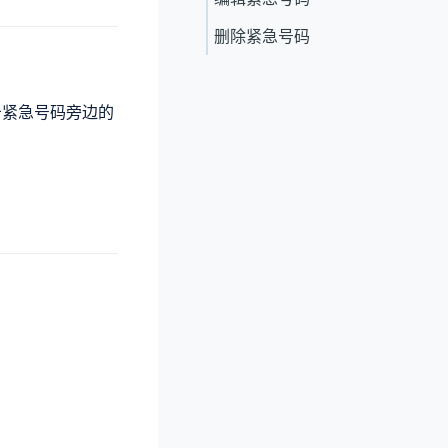
删除紧急号码
击紧急号码旁边的
。