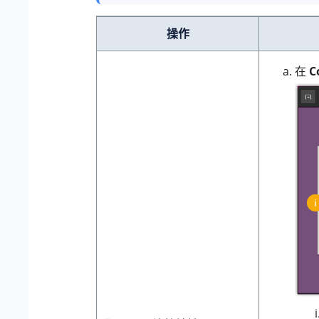
操作
在
C