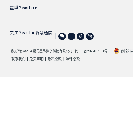
星纵 Yeastar
关注 Yeastar 智慧通信
闽公网安
版权所有©2026厦门星纵数字科技有限公司
闽ICP备2022015818号-1
|
|
|
联系我们
免责声明
隐私条款
法律条款