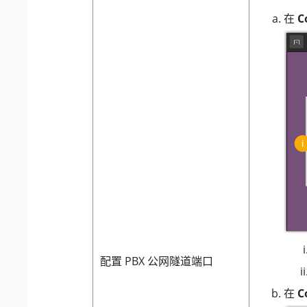
在
C
配置 PBX 公网隧道端口
在
C