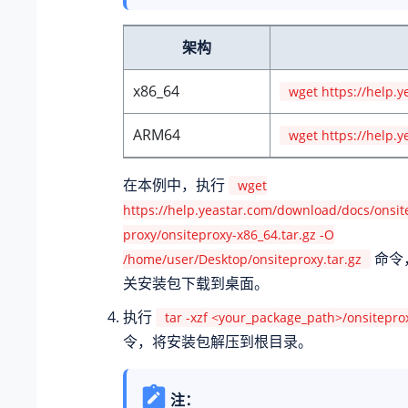
架构
x86_64
wget https://help.y
ARM64
wget https://help.y
在本例中，执行
wget
https://help.yeastar.com/download/docs/onsit
proxy/onsiteproxy-x86_64.tar.gz -O
命令
/home/user/Desktop/onsiteproxy.tar.gz
关安装包下载到桌面。
执行
tar -xzf <your_package_path>/onsiteproxy
令，将安装包解压到根目录。
注：