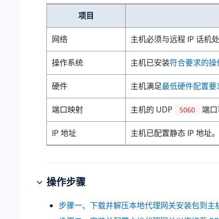
项目
网络
主机必须与
远程
IP 话机
操作系统
主机已安装
符合要求的操
硬件
主机满足
最低硬件配置要
端口映射
主机的 UDP
端口
5060
IP 地址
主机已配置静态 IP 地址
操作步骤
步骤一、下载并解压本地代理网关安装包到主