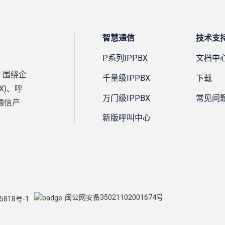
智慧通信
技术支
P系列IPPBX
文档中
，围绕企
千量级IPPBX
下载
X)、呼
万门级IPPBX
常见问
通信产
新版呼叫中心
闽公网安备35021102001674号
5818号-1