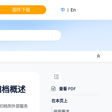
固件下载
中
|
En
归档概述
查看 PDF
在本页上
归档到外部服务
使用要求