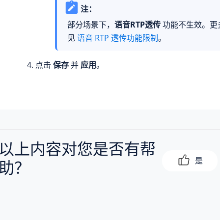
注：
部分场景下，
语音RTP透传
功能不生效。更
见
语音 RTP 透传功能限制
。
点击
保存
并
应用
。
以上内容对您是否有帮
是
助？