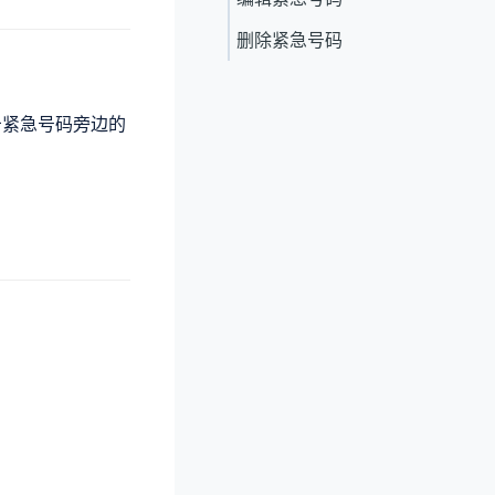
删除紧急号码
击紧急号码旁边的
。