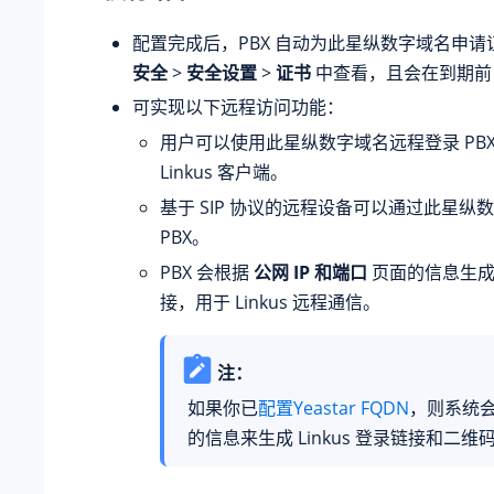
配置完成后，PBX 自动为此
星纵数字
域名申请
安全
>
安全设置
>
证书
中查看，且会在到期前
可实现以下远程访问功能：
用户可以使用此
星纵数字
域名远程登录 PB
Linkus 客户端。
基于 SIP 协议的远程设备可以通过此
星纵数
PBX。
PBX 会根据
公网 IP 和端口
页面的信息生成
接，用于 Linkus 远程通信。
注：
如果你已
配置Yeastar FQDN
，则系统会
的信息来生成 Linkus 登录链接和二维