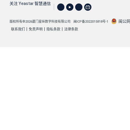
关注 Yeastar 智慧通信
闽公网安
版权所有©2026厦门星纵数字科技有限公司
闽ICP备2022015818号-1
|
|
|
联系我们
免责声明
隐私条款
法律条款