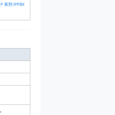
r P 系列 IPPBX
况。