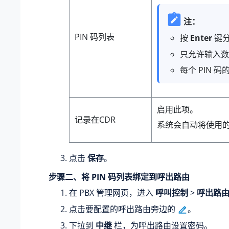
注：
PIN 码列表
按
Enter
键分
只允许输入数
每个 PIN 码
启用此项。
记录在CDR
系统会自动将使用的
点击
保存
。
步骤二、将 PIN 码列表绑定到呼出路由
在 PBX 管理网页，进入
呼叫控制
>
呼出路
点击要配置的呼出路由旁边的
。
下拉到
中继
栏，为呼出路由设置密码。