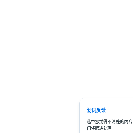
划词反馈
选中您觉得不清楚的内容
们将跟进处理。