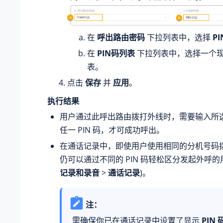
在
呼出路由密码
下拉列表中，选择
P
在
PIN码列表
下拉列表中，选择一个现有
表。
点击
保存
并
应用
。
执行结果
用户通过此呼出路由拨打外线时，需要输入所选 
任一 PIN 码，才可成功呼出。
在通话记录中，即使用户使用相同的分机号码
仍可以通过不同的 PIN 码轻松区分发起外呼的
记录和录音
>
通话记录
)。
注：
需确保你已在通话记录中设置了显示
PIN 