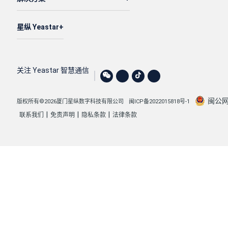
星纵 Yeastar
关注 Yeastar 智慧通信
闽公网安
版权所有©2026厦门星纵数字科技有限公司
闽ICP备2022015818号-1
|
|
|
联系我们
免责声明
隐私条款
法律条款