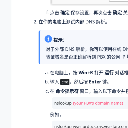
点击
确定
保存设置，再次点击
确定
关
在你的电脑上测试内部 DNS 解析。
提示：
对于外部 DNS 解析，你可以使用在线 D
验证域名是否正确解析到 PBX 的公网 IP
在电脑上，按
Win
+
R
打开
运行
对话
输入
，然后按
Enter
键。
cmd
在
命令提示符
窗口，输入以下命令并
nslookup 
{your PBX's domain name}
例如，
nslookup yeastardocs.ras.yeastar.com