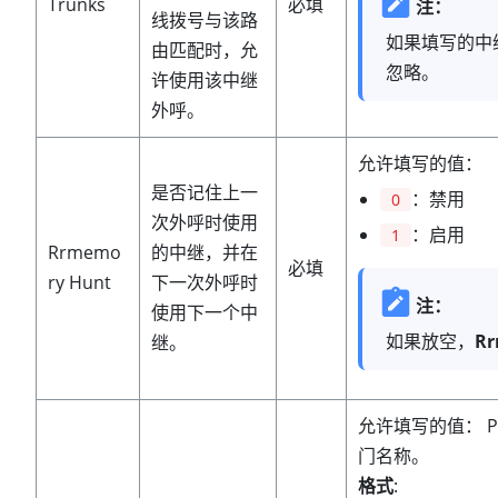
Trunks
必填
注：
线拨号与该路
如果填写的中
由匹配时，允
忽略。
许使用该中继
外呼。
允许填写的值：
是否记住上一
：禁用
0
次外呼时使用
：启用
1
Rrmemo
的中继，并在
必填
ry Hunt
下一次外呼时
注：
使用下一个中
如果放空，
Rr
继。
允许填写的值： 
门名称。
格式
: