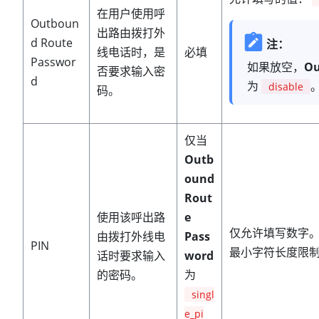
在用户使用呼
Outboun
出路由拨打外
d Route
注：
线电话时，是
必填
Passwor
如果放空，
Ou
否要求输入密
d
为
disable
码。
仅当
Outb
ound
Rout
使用该呼出路
e
仅允许填写数字
由拨打外线电
Pass
PIN
最小字符长度限制
话时要求输入
word
的密码。
为
singl
e_pi