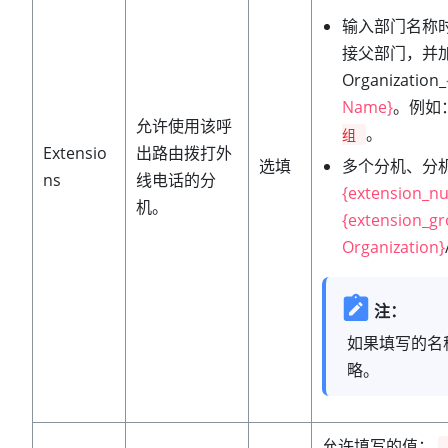
输入部门名称
接父部门，并
Organization_
Name}
。例如
允许使用该呼
。
组
Extensio
出路由拨打外
多个分机、分
选填
ns
线电话的分
{extension_n
机。
{extension_g
Organization}
注：
如果填写的名
略。
允许填写的值：