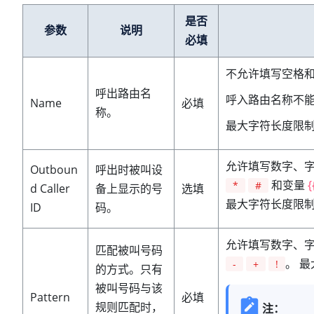
是否
参数
说明
必填
不允许填写空格
呼出路由名
呼入路由名称不
Name
必填
称。
最大字符长度限制为
允许填写数字、
Outboun
呼出时被叫设
和变量
{
*
#
d Caller
备上显示的号
选填
最大字符长度限制为
ID
码。
允许填写数字、
匹配被叫号码
。 最
-
+
!
的方式。只有
被叫号码与该
Pattern
必填
规则匹配时，
注：