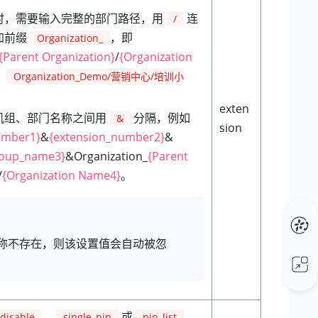
时，需要输入完整的部门路径，用
连
/
加前缀
，即
Organization_
{Parent Organization}
/
{Organization
：
Organization_Demo/营销中心/培训小
exten
机组、部门名称之间用
分隔，例如
&
sion
umber1}
&
{extension_number2}
&
roup_name3}
&Organization_
{Parent
/
{Organization Name4}
。
称不存在，则该设置值会自动被忽
、
或
。
disable
single_pin
pin_list