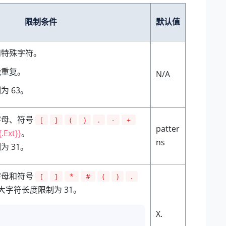
限制条件
默认值
和特殊字符。
能重复。
N/A
 63。
字母、符号
[
]
(
)
.
-
+
patter
{.Ext}}
。
ns
 31。
字母和符号
[
]
*
#
(
)
.
大字符长度限制为 31。
X.