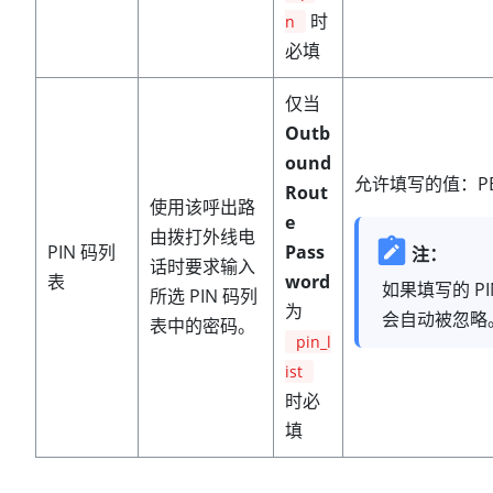
时
n
必填
仅当
Outb
ound
允许填写的值：PB
Rout
使用该呼出路
e
由拨打外线电
PIN 码列
Pass
注：
话时要求输入
表
word
如果填写的 P
所选 PIN 码列
为
会自动被忽略
表中的密码。
pin_l
ist
时必
填