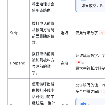
呼出电话才会
如果放空，Pat
使用该路由。
拨打电话前将
从被叫方号码
Strip
选填
仅允许填数字
1
前面删除的位
数。
拨打电话前将
允许填写数字、
被加到被叫方
。
#
Prepend
选填
号码前的数
最大字符长度限制为
字。
使用该呼出路
允许填写的值：P
由拨打外线电
多个中继之间用
话时使用的中
继线路。 当外