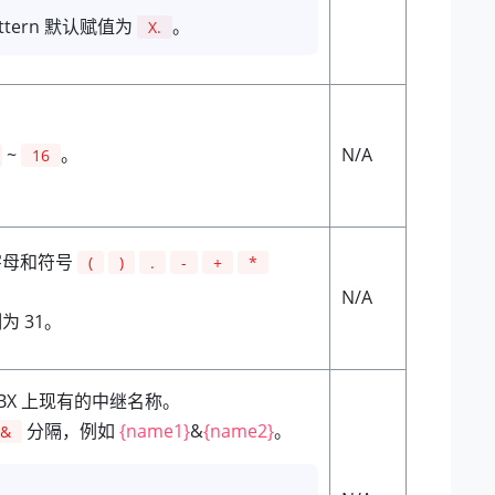
tern 默认赋值为
。
X.
~
。
N/A
16
字母和符号
(
)
.
-
+
*
N/A
 31。
BX 上现有的中继名称。
分隔，例如
{name1}
&
{name2}
。
&