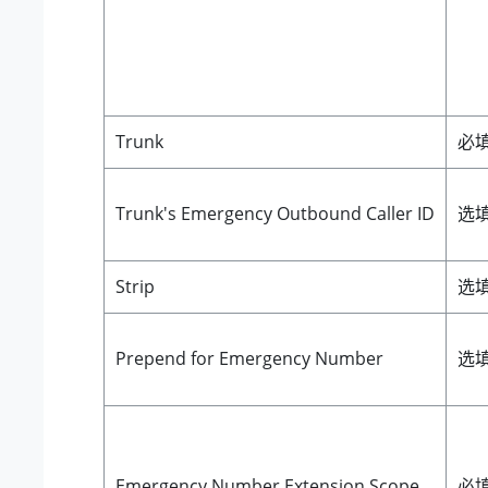
Trunk
必
Trunk's Emergency Outbound Caller ID
选
Strip
选
Prepend for Emergency Number
选
Emergency Number Extension Scope
必