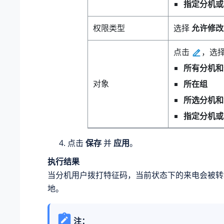
指定分机或
权限类型
选择
允许修改
点击
，选
所有分机和
对象
所在组
所选分机和
指定分机或
点击
保存
并
应用
。
执行结果
当分机用户拨打特征码，当前状态下的来电会被转
地。
注：