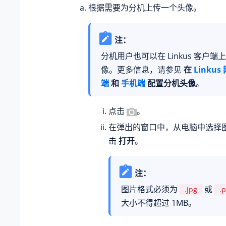
根据需要为分机上传一个头像。
注：
分机用户也可以在 Linkus 客户
像。更多信息，请参见
在
Linkus
端
和
手机端
配置分机头像
。
点击
。
在弹出的窗口中，从电脑中选择
击
打开
。
注：
图片格式必须为
或
.jpg
.
大小不得超过 1MB。