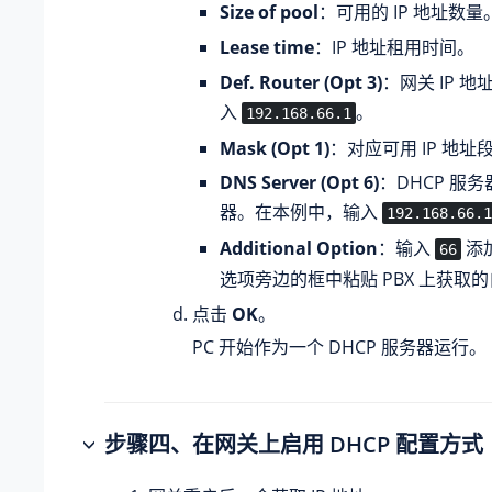
Size of pool
：可用的 IP 地址数量
Lease time
：IP 地址租用时间。
Def. Router (Opt 3)
：网关 IP 
入
。
192.168.66.1
Mask (Opt 1)
：对应可用 IP 地
DNS Server (Opt 6)
：DHCP 服务
器。在本例中，输入
192.168.66.1
Additional Option
：输入
添加
66
选项旁边的框中粘贴 PBX 上获取
点击
OK
。
PC 开始作为一个 DHCP 服务器运行。
步骤四、在网关上启用 DHCP 配置方式