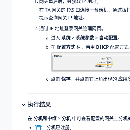
网关重启后，会获取 IP 地址。
在 TA 网关的 FXS 口连接一台话机，通过拨
提示查询网关 IP 地址。
通过 IP 地址登录网关管理网页。
进入
系统
>
系统参数
>
自动配置
。
在
配置方式
栏，启用
DHCP
配置方式
点击
保存
，并点击右上角出现的
应用
执行结果
在
分机和中继
>
分机
中可查看配置的网关上分机
： 分机已注册。