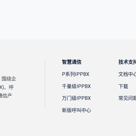
智慧通信
技术支
P系列IPPBX
文档中
，围绕企
千量级IPPBX
下载
X)、呼
通信产
万门级IPPBX
常见问
新版呼叫中心