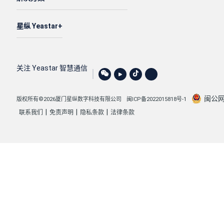
星纵 Yeastar
关注 Yeastar 智慧通信
闽公网安
版权所有©2026厦门星纵数字科技有限公司
闽ICP备2022015818号-1
|
|
|
联系我们
免责声明
隐私条款
法律条款