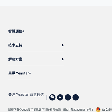
智慧通信
技术支持
解决方案
星纵 Yeastar
关注 Yeastar 智慧通信
闽公网安
版权所有©2026厦门星纵数字科技有限公司
闽ICP备2022015818号-1