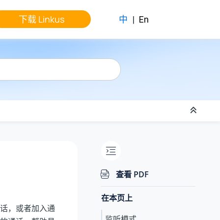
下载 Linkus
中
|
En
查看 PDF
在本页上
话，或者加入通
监听模式