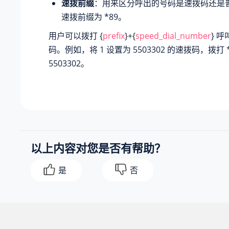
速拨前缀
：用来区分呼出的号码是速拨码还是
速拨前缀为 *89。
用户可以拨打 {
prefix
}+{
speed_dial_number
} 
码。例如，将 1 设置为 5503302 的速拨码，拨打 
5503302。
以上内容对您是否有帮助？
是
否