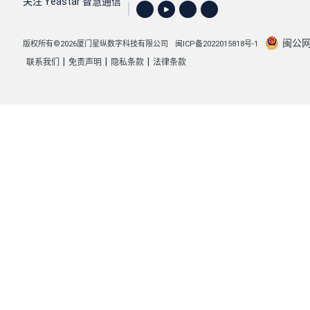
关注 Yeastar 智慧通信
闽公网安
版权所有©2026厦门星纵数字科技有限公司
闽ICP备2022015818号-1
|
|
|
联系我们
免责声明
隐私条款
法律条款