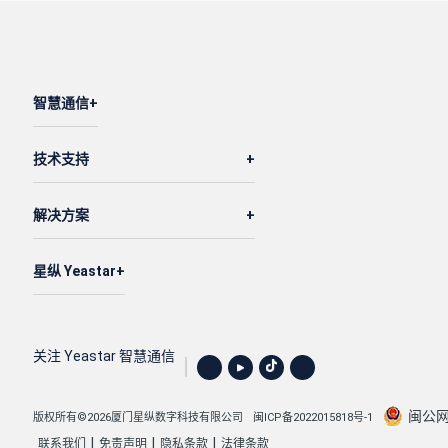
智慧通信
技术支持
解决方案
星纵 Yeastar
关注 Yeastar 智慧通信
闽公网安
版权所有©2026厦门星纵数字科技有限公司
闽ICP备2022015818号-1
|
|
|
联系我们
免责声明
隐私条款
法律条款