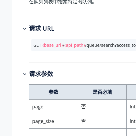
在队列列表中搜索特定的队列。
请求 URL
GET 
{base_url}
/
{api_path}
/queue/search?access_t
请求参数
参数
是否必填
page
否
In
page_size
否
In