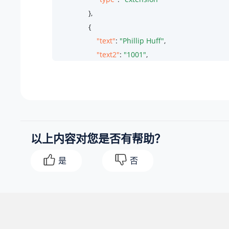
                },

                {

"text"
: 
"Phillip Huff"
,

"text2"
: 
"1001"
,

"value"
: 
"85"
,

"type"
: 
"extension"
                }

            ],

"static_agent_list"
: [

以上内容对您是否有帮助？
                {

"text"
: 
"Madison Cooper"
,

是
否
"text2"
: 
"1004"
,

"value"
: 
"96"
,

"type"
: 
"extension"
                },

                {
