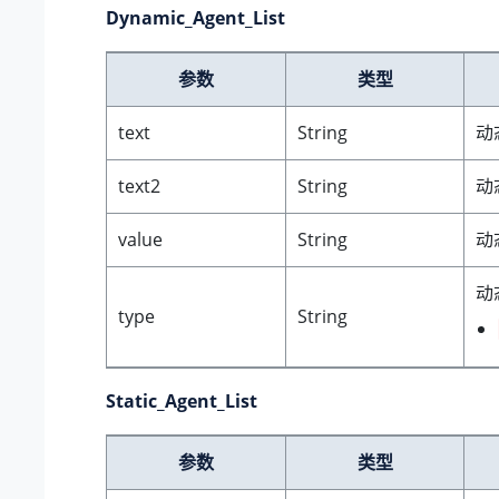
Dynamic_Agent_List
参数
类型
text
String
动
text2
String
动
value
String
动
动
type
String
Static_Agent_List
参数
类型