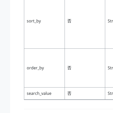
sort_by
否
St
order_by
否
St
search_value
否
St