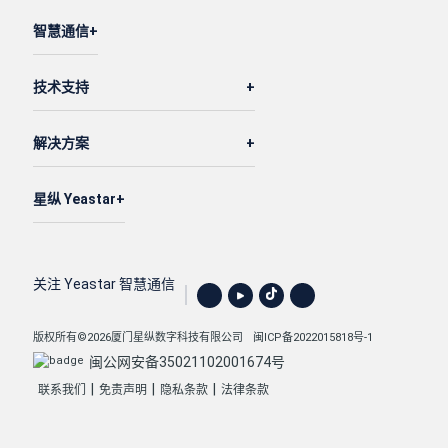
"text"
: 
"Kevin Connor"
,

智慧通信
"text2"
: 
"1005"
,

"value"
: 
"97"
,

技术支持
"type"
: 
"extension"
                },

解决方案
                {

"text"
: 
"Kristin Hale"
,

"text2"
: 
"1006"
,

星纵 Yeastar
"value"
: 
"92"
,

"type"
: 
"extension"
                }

关注 Yeastar 智慧通信
            ],

"manager_list"
: [

版权所有©2026厦门星纵数字科技有限公司
闽ICP备2022015818号-1
                {

闽公网安备35021102001674号
"text"
: 
"Leo Ball"
,

|
|
|
联系我们
免责声明
隐私条款
法律条款
"text2"
: 
"1000"
,

"value"
: 
"73"
,
