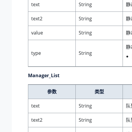
text
String
静
text2
String
静
value
String
静
静
type
String
Manager_List
参数
类型
text
String
队
text2
String
队