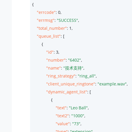
{

"errcode"
: 
0
,

"errmsg"
: 
"SUCCESS"
,

"total_number"
: 
1
,

"queue_list"
: [

        {

"id"
: 
3
,

"number"
: 
"6402"
,

"name"
: 
"技术支持"
,

"ring_strategy"
: 
"ring_all"
,

"client_unique_ringtone"
: 
"example.wav"
,

"dynamic_agent_list"
: [

                {

"text"
: 
"Leo Ball"
,

"text2"
: 
"1000"
,

"value"
: 
"73"
,

"type"
: 
"extension"