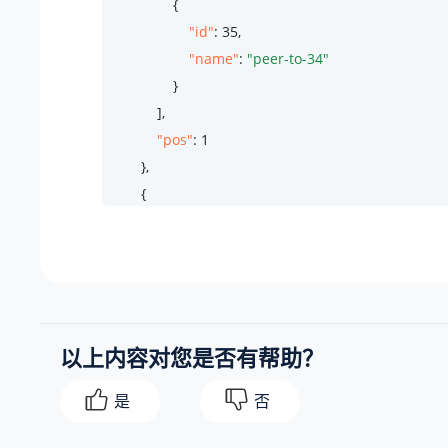
                {

"id"
: 
35
,

"name"
: 
"peer-to-34"
                }

            ],

"pos"
: 
1
        },

        {

"id"
: 
9
,

"name"
: 
"to-41"
,

"dial_pattern"
: [

"X."
            ],

以上内容对您是否有帮助？
"trunk"
: [

                {

是
否
"id"
: 
27
,

"name"
: 
"test-peer-trunking"