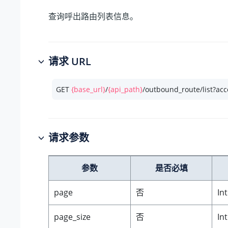
查询呼出路由列表信息。
请求 URL
GET 
{base_url}
/
{api_path}
/outbound_route/list?ac
请求参数
参数
是否必填
page
否
In
page_size
否
In