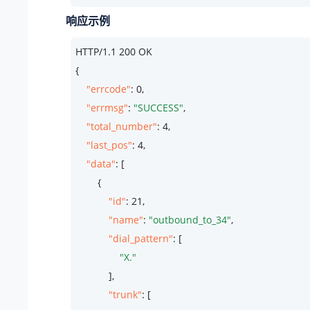
响应示例
HTTP/
1.1
200
 OK

{

"errcode"
: 
0
,

"errmsg"
: 
"SUCCESS"
,

"total_number"
: 
4
,

"last_pos"
: 
4
,

"data"
: [

        {

"id"
: 
21
,

"name"
: 
"outbound_to_34"
,

"dial_pattern"
: [

"X."
            ],

"trunk"
: [
