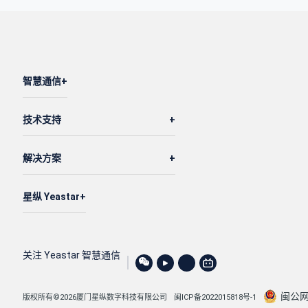
                }

            ],

"pos"
: 
2
        },

智慧通信
        {

"id"
: 
13
,

技术支持
"name"
: 
"outbound_to_cloud"
,

"dial_pattern"
: [

解决方案
"9X."
            ],

"trunk"
: [

星纵 Yeastar
                {

"id"
: 
27
,

"name"
: 
"test-peer-trunking"
关注 Yeastar 智慧通信
                }

            ],

闽公网安
版权所有©2026厦门星纵数字科技有限公司
闽ICP备2022015818号-1
"pos"
: 
3