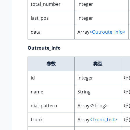
total_number
Integer
last_pos
Integer
data
Array
<Outroute_Info>
Outroute_Info
参数
类型
id
Integer
呼
name
String
呼
dial_pattern
Array<String>
呼
trunk
Array
<Trunk_List>
呼