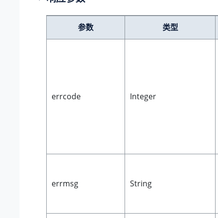
参数
类型
errcode
Integer
errmsg
String