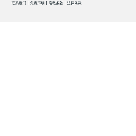
|
|
|
联系我们
免责声明
隐私条款
法律条款
        },

        {

"id"
: 
11
,

"name"
: 
"shared-trunk"
,

"dial_pattern"
: [

"55033X."
,

"123X."
            ],

"trunk"
: [

                {

"id"
: 
27
,

"name"
: 
"test-peer-trunking"
                }

            ],

"pos"
: 
4
        }
