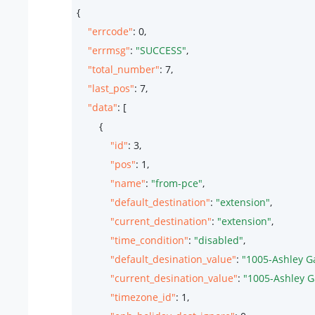
{

"errcode"
: 
0
,

"errmsg"
: 
"SUCCESS"
,

"total_number"
: 
7
,

"last_pos"
: 
7
,

"data"
: [

        {

"id"
: 
3
,

"pos"
: 
1
,

"name"
: 
"from-pce"
,

"default_destination"
: 
"extension"
,

"current_destination"
: 
"extension"
,

"time_condition"
: 
"disabled"
,

"default_desination_value"
: 
"1005-Ashley G
"current_desination_value"
: 
"1005-Ashley G
"timezone_id"
: 
1
,
