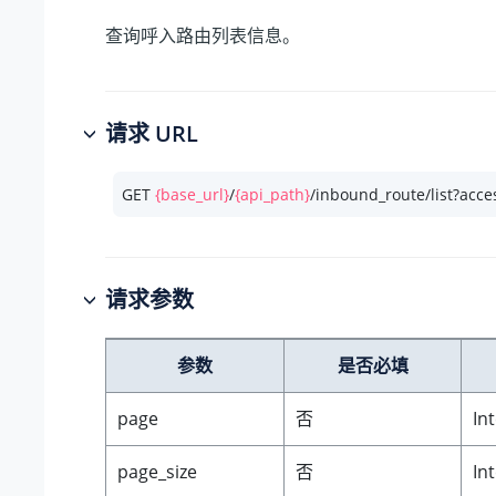
查询呼入路由列表信息。
请求 URL
GET 
{base_url}
/
{api_path}
/inbound_route/list?acce
请求参数
参数
是否必填
page
否
In
page_size
否
In