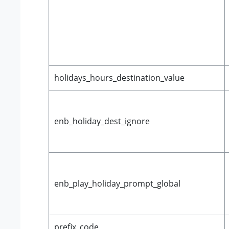
holidays_hours_destination_value
enb_holiday_dest_ignore
enb_play_holiday_prompt_global
prefix_code