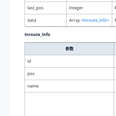
last_pos
Integer
data
Array
<Inroute_Info>
Inroute_Info
参数
id
pos
name