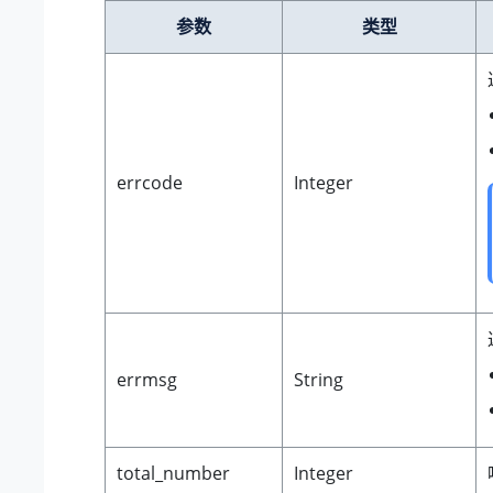
参数
类型
errcode
Integer
errmsg
String
total_number
Integer