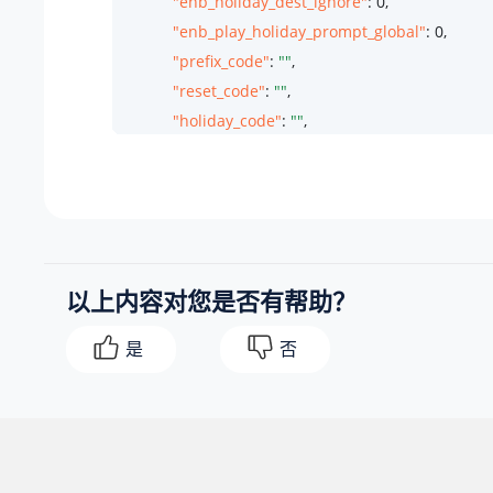
"enb_holiday_dest_ignore"
: 
0
,

"enb_play_holiday_prompt_global"
: 
0
,

"prefix_code"
: 
""
,

"reset_code"
: 
""
,

"holiday_code"
: 
""
,

"office_code"
: 
""
,

"timezone_options"
: {

"name"
: 
"Global Time Zone"
,

"utc_offset"
: 
"UTC+8 Asia/Shanghai"
,

"timezone_info"
: 
"8 China (Beijing)"
,

以上内容对您是否有帮助？
"value"
: 
"1"
,

"type"
: 
"global"
是
否
            }

        },

        {

"id"
: 
5
,

"pos"
: 
2
,
