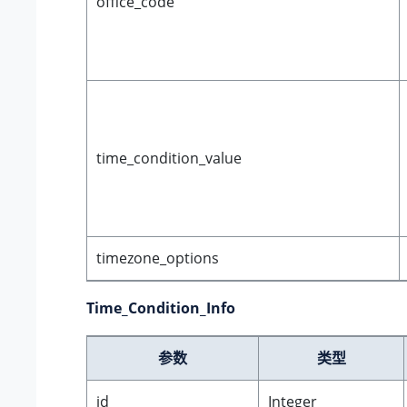
office_code
time_condition_value
timezone_options
Time_Condition_Info
参数
类型
id
Integer