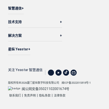
"name"
: 
"20.58"
,

智慧通信
"default_destination"
: 
"extension"
,

"current_destination"
: 
"extension"
,

技术支持
"time_condition"
: 
"disabled"
,

"default_desination_value"
: 
"1002-Terrell S
解决方案
"current_desination_value"
: 
"1002-Terrell S
"timezone_id"
: 
1
,

"enb_holiday_dest_ignore"
: 
0
,

星纵 Yeastar
"enb_play_holiday_prompt_global"
: 
0
,

"prefix_code"
: 
""
,

"reset_code"
: 
""
,

关注 Yeastar 智慧通信
"holiday_code"
: 
""
,

"office_code"
: 
""
,

版权所有©2026厦门星纵数字科技有限公司
闽ICP备2022015818号-1
"timezone_options"
: {

闽公网安备35021102001674号
"name"
: 
"Global Time Zone"
,

|
|
|
联系我们
免责声明
隐私条款
法律条款
"utc_offset"
: 
"UTC+8 Asia/Shanghai"
,

"timezone_info"
: 
"8 China (Beijing)"
,
