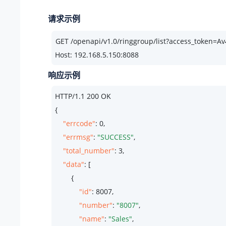
请求示例
Host: 192.168.5.150:8088
响应示例
HTTP/
1.1
200
 OK

{

"errcode"
: 
0
,

"errmsg"
: 
"SUCCESS"
,

"total_number"
: 
3
,

"data"
: [

        {

"id"
: 
8007
,

"number"
: 
"8007"
,

"name"
: 
"Sales"
,
