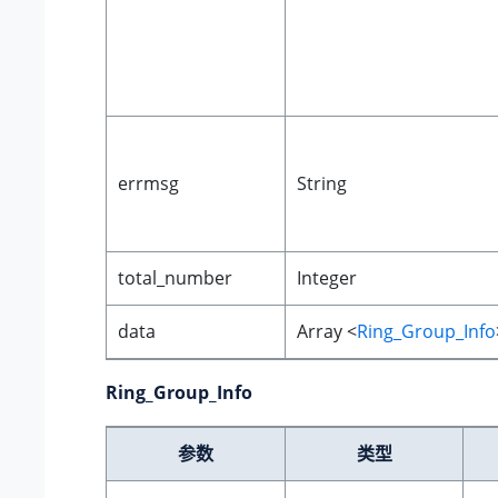
errmsg
String
total_number
Integer
data
Array <
Ring_Group_Info
Ring_Group_Info
参数
类型