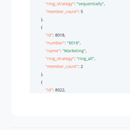
"ring_strategy"
: 
"sequentially"
,

"member_count"
: 
5
        },

        {

"id"
: 
8018
,

"number"
: 
"8018"
,

"name"
: 
"Marketing"
,

"ring_strategy"
: 
"ring_all"
,

"member_count"
: 
2
        },

        {

"id"
: 
8022
,

"number"
: 
"8022"
,

"name"
: 
"Technical Support"
,

"ring_strategy"
: 
"ring_all"
,

"member_count"
: 
10
        }
