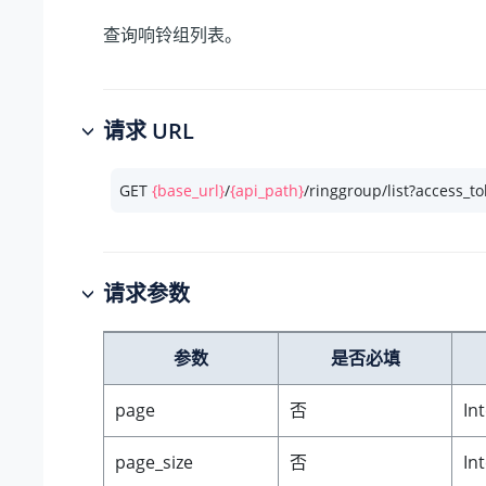
查询响铃组列表。
请求 URL
GET 
{base_url}
/
{api_path}
/ringgroup/list?access_t
请求参数
参数
是否必填
page
否
In
page_size
否
In