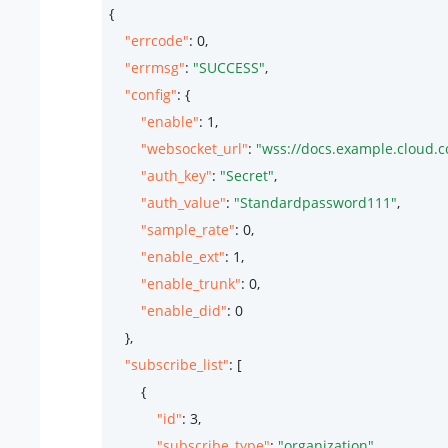
{

"errcode"
: 
0
,

"errmsg"
: 
"SUCCESS"
,

"config"
: {

"enable"
: 
1
,

"websocket_url"
: 
"wss://docs.example.cloud.
"auth_key"
: 
"Secret"
,

"auth_value"
: 
"Standardpassword111"
,

"sample_rate"
: 
0
,

"enable_ext"
: 
1
,

"enable_trunk"
: 
0
,

"enable_did"
: 
0
    },

"subscribe_list"
: [

        {

"id"
: 
3
,

"subscribe_type"
: 
"organization"
,
