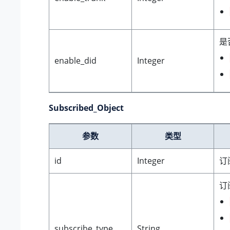
是
enable_did
Integer
Subscribed_Object
参数
类型
id
Integer
订
订
subscribe_type
String