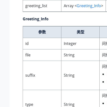
greeting_list
Array <
Greeting_Info
>
Greeting_Info
参数
类型
id
Integer
问
file
String
问
问
suffix
String
问
type
String