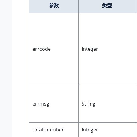
参数
类型
errcode
Integer
errmsg
String
total_number
Integer