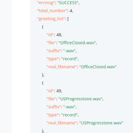
"errmsg"
: 
"SUCCESS"
,

"total_number"
: 
4
,

"greeting_list"
: [

        {

"id"
: 
48
,

"file"
: 
"OfficeClosed.wav"
,

"suffix"
: 
".wav"
,

"type"
: 
"record"
,

"real_filename"
: 
"OfficeClosed.wav"
        },

        {

"id"
: 
49
,

"file"
: 
"USProgresstone.wav"
,

"suffix"
: 
".wav"
,

"type"
: 
"record"
,

"real_filename"
: 
"USProgresstone.wav"
        },
