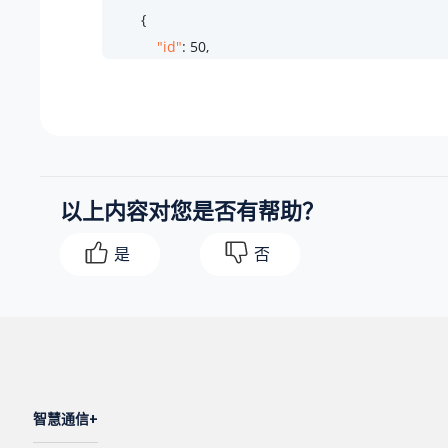
        {

"id"
: 
50
,

"file"
: 
"Onhold.wav"
,

"suffix"
: 
".wav"
,

"type"
: 
"record"
,

"real_filename"
: 
"Onhold.wav"
        },

以上内容对您是否有帮助？
        {

"id"
: 
1
,

是
否
"file"
: 
"Welcome.wav"
,

"suffix"
: 
".wav"
,

"type"
: 
"record"
,

"real_filename"
: 
"Welcome.wav"
        }

    ]

智慧通信
}