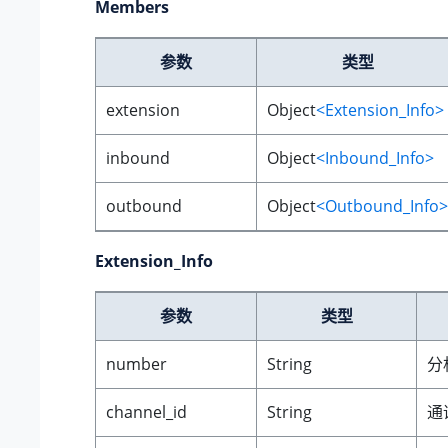
Members
参数
类型
extension
Object
<Extension_Info>
inbound
Object
<Inbound_Info>
outbound
Object
<Outbound_Info>
Extension_Info
参数
类型
number
String
分
channel_id
String
通