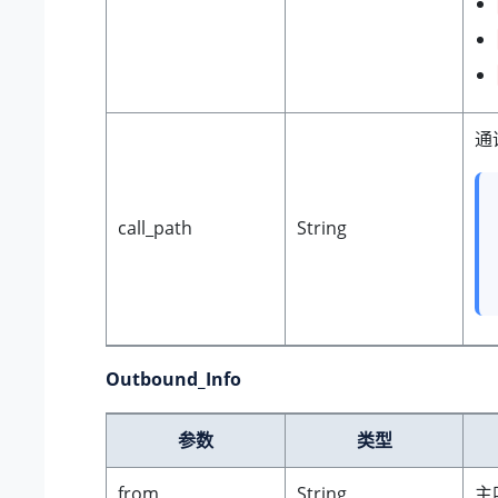
通
call_path
String
Outbound_Info
参数
类型
from
String
主