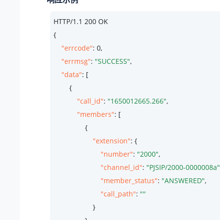
HTTP/
1.1
200
 OK

{

"errcode"
: 
0
,

"errmsg"
: 
"SUCCESS"
,

"data"
: [

        {

"call_id"
: 
"1650012665.266"
,

"members"
: [

                {

"extension"
: {

"number"
: 
"2000"
,

"channel_id"
: 
"PJSIP/2000-0000008a"
"member_status"
: 
"ANSWERED"
,

"call_path"
: 
""
                    }
