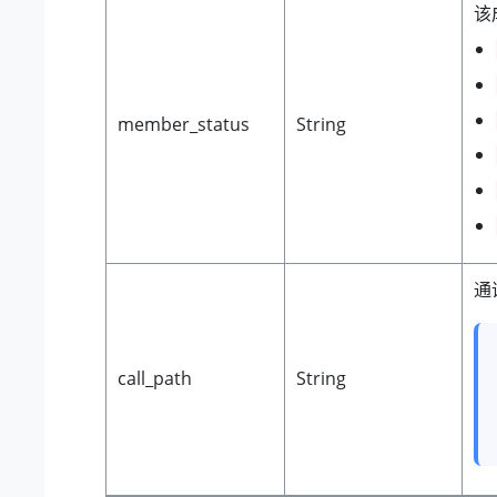
该
member_status
String
通
call_path
String