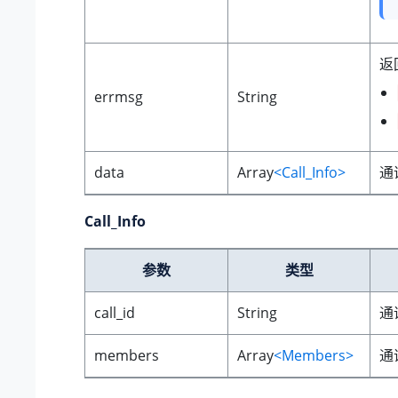
返
errmsg
String
data
Array
<Call_Info>
通
Call_Info
参数
类型
call_id
String
通
members
Array
<Members>
通