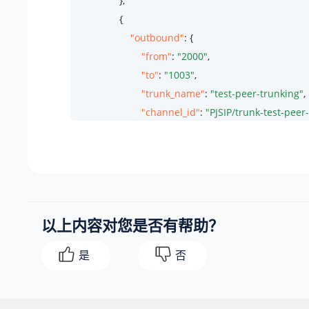
                },

                {

"outbound"
: {

"from"
: 
"2000"
,

"to"
: 
"1003"
,

"trunk_name"
: 
"test-peer-trunking"
,

"channel_id"
: 
"PJSIP/trunk-test-pee
"member_status"
: 
"ANSWER"
,

"call_path"
: 
""
                    }

                }

            ]

以上内容对您是否有帮助？
        }

    ]

是
否
}