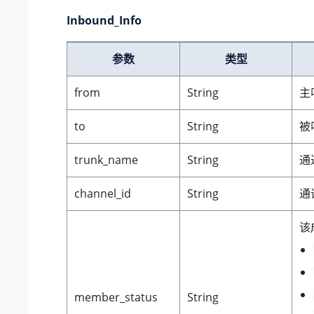
Inbound_Info
参数
类型
from
String
主
to
String
被
trunk_name
String
通
channel_id
String
通
该
member_status
String