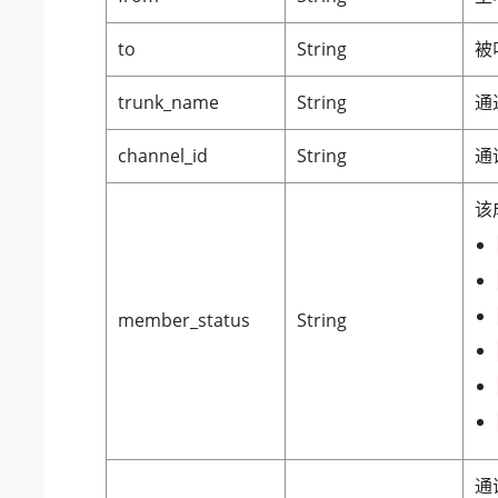
to
String
被
trunk_name
String
通
channel_id
String
通
该
member_status
String
通