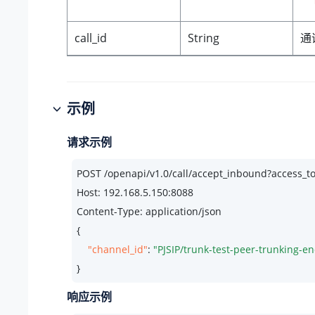
call_id
String
通
示例
请求示例
POST /openapi/v1.
0
/call/accept_inbound?access
Host: 
192.168
.
5.150
:
8088
Content-Type: application/json

{

"channel_id"
: 
"PJSIP/trunk-test-peer-trunking-e
}
响应示例