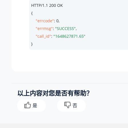
HTTP/
1.1
200
 OK

{

"errcode"
: 
0
,

"errmsg"
: 
"SUCCESS"
,

"call_id"
: 
"1648627871.65"
}
以上内容对您是否有帮助？
是
否