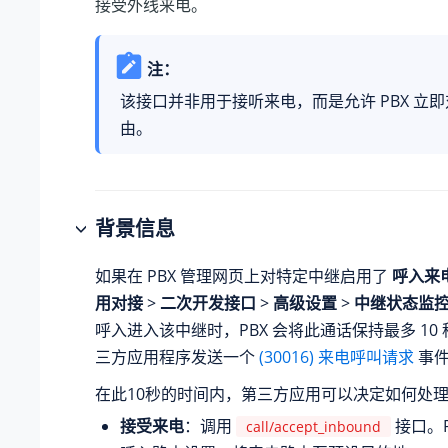
接受外线来电。
注：
该接口并非用于接听来电，而是允许 PBX 立
由。
背景信息
如果在 PBX 管理网页上对特定中继启用了
呼入来
用对接
>
二次开发接口
>
高级设置
>
中继状态监
呼入进入该中继时，PBX 会将此通话保持最多 10
三方应用程序发送一个
(30016) 来电呼叫请求
事
在此10秒的时间内，第三方应用可以决定如何处
接受来电
：调用
接口。P
call/accept_inbound