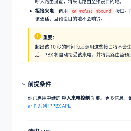
呼入路由设置，将来电路由至预设目的地。
拒接来电
：调用
接口。P
call/refuse_inbound
该通话，且预设目的地不会响铃。
重要：
超出该 10 秒的时间段后调用这些接口将不会生
后，PBX 将自动接受该来电，并将其路由至预
前提条件
你已启用中继的
呼入来电控制
功能。更多信息，
ar P 系列 IPPBX API
。