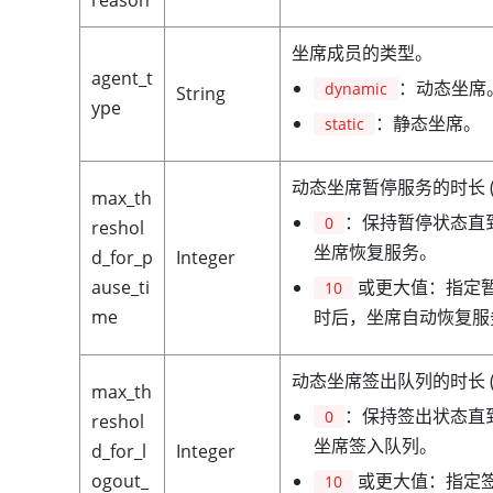
reason
坐席成员的类型。
agent_t
：动态坐席
dynamic
String
ype
：静态坐席。
static
动态坐席暂停服务的时长 
max_th
：保持暂停状态直
0
reshol
坐席恢复服务。
d_for_p
Integer
或更大值：指定
ause_ti
10
时后，坐席自动恢复服
me
动态坐席签出队列的时长 
max_th
：保持签出状态直
0
reshol
坐席签入队列。
d_for_l
Integer
或更大值：指定
ogout_
10