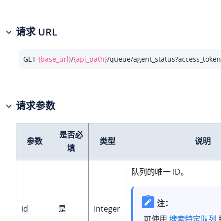
请求 URL
GET 
{base_url}
/
{api_path}
/queue/agent_status?access_toke
请求参数
是否必
参数
类型
说明
填
队列的唯一 ID。
注：
id
是
Integer
可使用
搜索特定队列