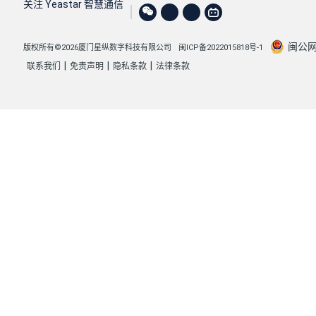
关注 Yeastar 智慧通信
闽公网安
版权所有©2026厦门星纵数字科技有限公司
闽ICP备2022015818号-1
|
|
|
联系我们
免责声明
隐私条款
法律条款