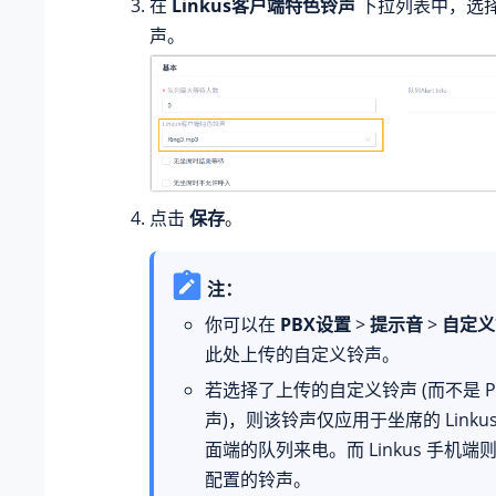
在
Linkus客户端特色铃声
下拉列表中，选
声。
点击
保存
。
注：
你可以在
PBX设置
>
提示音
>
自定义
此处上传的自定义铃声。
若选择了上传的自定义铃声 (而不是 P
声)，则该铃声仅应用于坐席的 Linku
面端的队列来电。而 Linkus 手机
配置的铃声。