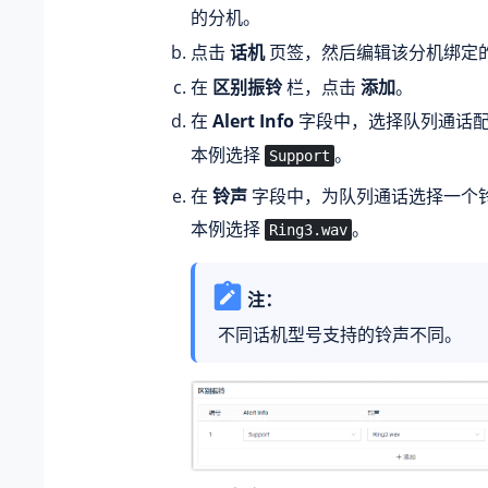
的分机。
点击
话机
页签，然后编辑该分机绑定
在
区别振铃
栏，点击
添加
。
在
Alert Info
字段中，选择队列通话配置
本例选择
。
Support
在
铃声
字段中，为队列通话选择一个
本例选择
。
Ring3.wav
注：
不同话机型号支持的铃声不同。