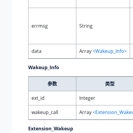
errmsg
String
data
Array
<Wakeup_Info>
Wakeup_Info
参数
类型
ext_id
Integer
wakeup_call
Array
<Extension_Wake
Extension_Wakeup