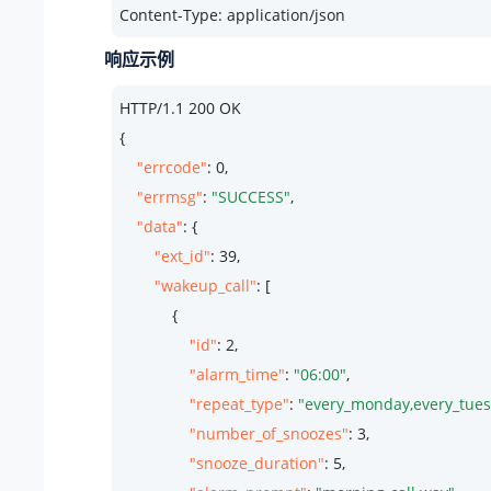
Content-Type: application/json
响应示例
HTTP/
1.1
200
 OK

{

"errcode"
: 
0
,

"errmsg"
: 
"SUCCESS"
,

"data"
: {

"ext_id"
: 
39
,

"wakeup_call"
: [

            {

"id"
: 
2
,

"alarm_time"
: 
"06:00"
,

"repeat_type"
: 
"every_monday,every_tues
"number_of_snoozes"
: 
3
,

"snooze_duration"
: 
5
,
