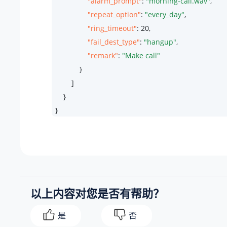
"alarm_prompt"
: 
"morning-call.wav"
,

"repeat_option"
: 
"every_day"
,

"ring_timeout"
: 
20
,

"fail_dest_type"
: 
"hangup"
,

"remark"
: 
"Make call"
            }

        ]

    }

}
以上内容对您是否有帮助？
是
否