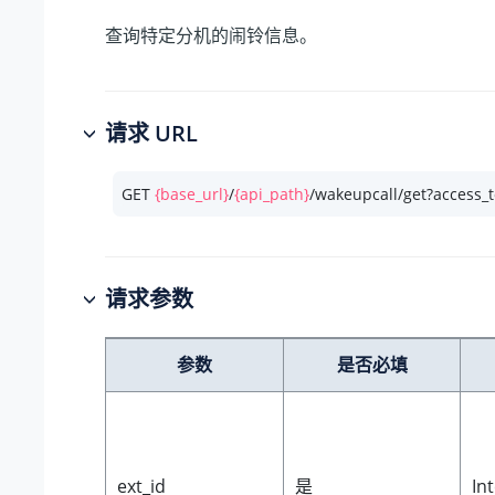
查询特定分机的闹铃信息。
请求 URL
GET 
{base_url}
/
{api_path}
/wakeupcall/get?access_
请求参数
参数
是否必填
ext_id
是
In