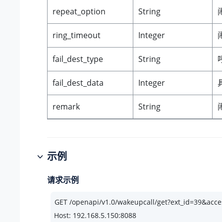
repeat_option
String
ring_timeout
Integer
fail_dest_type
String
fail_dest_data
Integer
remark
String
示例
请求示例
Host: 192.168.5.150:8088