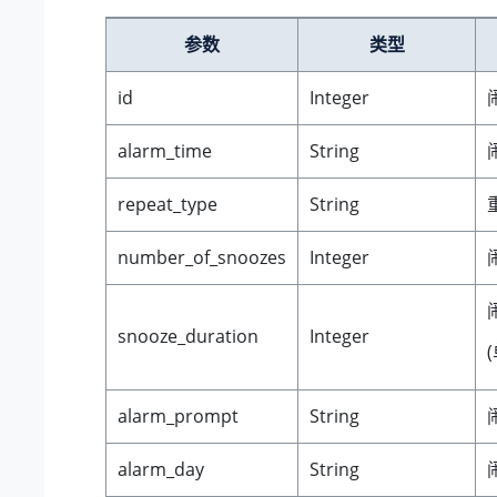
参数
类型
id
Integer
alarm_time
String
repeat_type
String
number_of_snoozes
Integer
snooze_duration
Integer
alarm_prompt
String
alarm_day
String